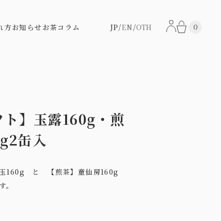
0
れ方
お知らせ
お茶コラム
JP
EN
OTH
ト】玉露160g・煎
0g2缶入
玉160g と 【煎茶】童仙房160g
す。