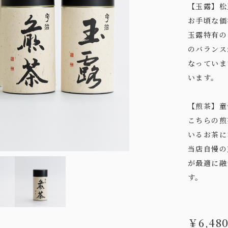
【玉露】松
お手頃な価
玉露特有の
のバランス
なっていま
います。
【煎茶】童
こちらの煎
いるお茶に
当店自慢の
が最適に融
す。
￥6,48