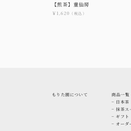
【煎茶】童仙房
￥1,620
（税込）
もりた園について
商品一覧
− 日本茶
− 抹茶ス
− ギフト
− オー