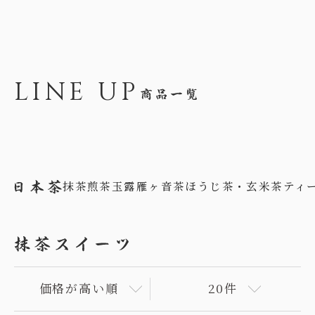
LINE UP
抹茶
煎茶
玉露
雁ヶ音茶
ほうじ茶・玄米茶
ティ