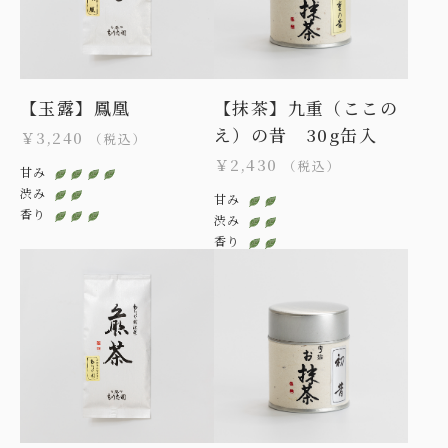
【玉露】鳳凰
【抹茶】九重（ここの
え）の昔 30g缶入
￥3,240
（税込）
￥2,430
（税込）
甘み
渋み
甘み
香り
渋み
香り