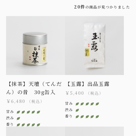
20件
の商品が見つかりました
【抹茶】天壇（てんだ
【玉露】出品玉露
ん）の昔 30g缶入
￥5,400
（税込）
￥6,480
（税込）
甘み
渋み
甘み
香り
渋み
香り