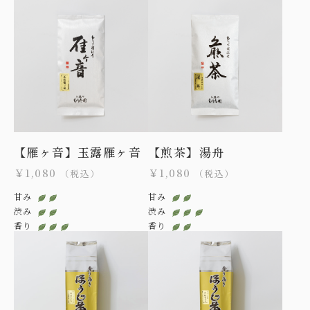
【雁ヶ音】玉露雁ヶ音
【煎茶】湯舟
￥1,080
￥1,080
（税込）
（税込）
甘み
甘み
渋み
渋み
香り
香り