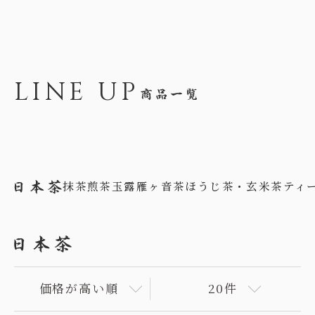
LINE UP
抹茶
煎茶
玉露
雁ヶ音茶
ほうじ茶・玄米茶
ティ