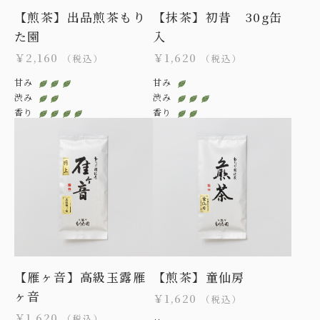
【煎茶】出品煎茶もり
【抹茶】初昔 30g缶
た園
入
￥2,160
￥1,620
（税込）
（税込）
甘み
甘み
渋み
渋み
香り
香り
【雁ヶ音】高級玉露雁
【煎茶】童仙房
ヶ音
￥1,620
（税込）
￥1,620
（税込）