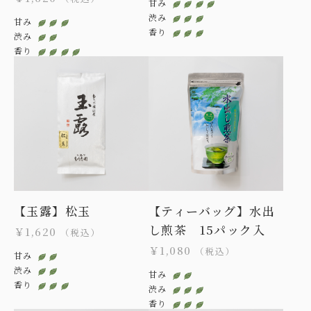
甘み
渋み
甘み
香り
渋み
香り
【玉露】松玉
【ティーバッグ】水出
し煎茶 15パック入
￥1,620
（税込）
￥1,080
（税込）
甘み
渋み
甘み
香り
渋み
香り