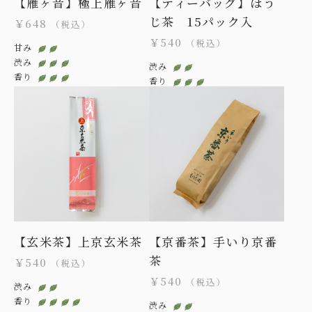
【雁ヶ音】極上雁ヶ音
【ティーバッグ】ほう
じ茶 15パック入
￥648
（税込）
￥540
（税込）
甘み
渋み
渋み
香り
香り
【玄米茶】上京玄米茶
【京番茶】手いり京番
茶
￥540
（税込）
￥540
（税込）
渋み
香り
渋み