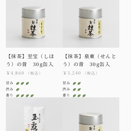
【抹茶】至宝（しほ
【抹茶】泉東（せんと
う）の昔 30g缶入
う）の昔 30g缶入
￥4,860
￥3,240
（税込）
（税込）
甘み
甘み
渋み
渋み
香り
香り