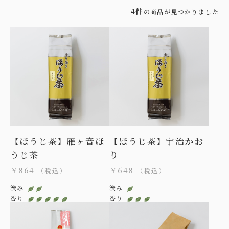
4件
の商品が見つかりました
【ほうじ茶】雁ヶ音ほ
【ほうじ茶】宇治かお
うじ茶
り
￥864
￥648
（税込）
（税込）
渋み
渋み
香り
香り