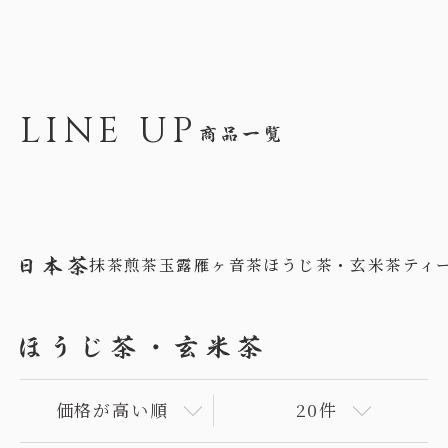
LINE UP
抹茶
煎茶
玉露
雁ヶ音茶
ほうじ茶・玄米茶
ティ